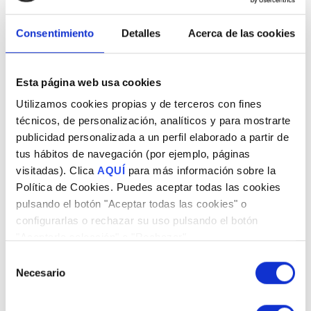
Consentimiento
Detalles
Acerca de las cookies
Esta página web usa cookies
Utilizamos cookies propias y de terceros con fines
Anàlisis periòdic
técnicos, de personalización, analíticos y para mostrarte
Dels paràmetres de la web corporativa, per
publicidad personalizada a un perfil elaborado a partir de
tus hábitos de navegación (por ejemplo, páginas
controlar el seu rendiment.
visitadas). Clica
AQUÍ
para más información sobre la
Política de Cookies. Puedes aceptar todas las cookies
pulsando el botón "Aceptar todas las cookies" o
3
configurarlas o rechazar su uso pulsando el botón
"Aceptarla selección" o "Rechazar".
Selección
Necesario
de
consentimiento