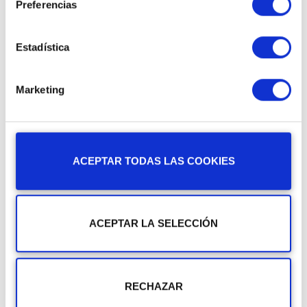
Preferencias
Implementació de millores
Estadística
Definició i implementació dels canvis pertinents
en base al rendiment de la web.
Marketing
4
ACEPTAR TODAS LAS COOKIES
ACEPTAR LA SELECCIÓN
Seguiment dels resultats
Informes periòdics dels paràmetres analitzats i
RECHAZAR
els canvis implementats.