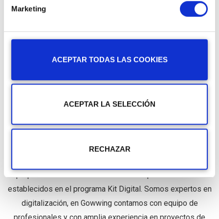
Marketing
ACEPTAR TODAS LAS COOKIES
¿Por qué tramitarlo con Gowwing?
Nos hacemos cargo de todo. Te acompañamos en todo el
ACEPTAR LA SELECCIÓN
proceso. Ahorra tiempo y papeleo, gestionamos tu
solicitud, aplicamos la solución digital escogida y
justificamos su ejecución. Aportamos valor añadido. Te
RECHAZAR
ofrecemos las mejores soluciones digitales con
propuestas de valor adicional a los requisitos mínimos
establecidos en el programa Kit Digital. Somos expertos en
digitalización, en Gowwing contamos con equipo de
profesionales y con amplia experiencia en proyectos de