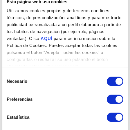
en funcionamiento.
Esta página web usa cookies
Utilizamos cookies propias y de terceros con fines
Precio de la solución: De 650€ hasta 2000€.
técnicos, de personalización, analíticos y para mostrarte
*Esta solución pertenece al apartado Sitio web y Presencia
publicidad personalizada a un perfil elaborado a partir de
tus hábitos de navegación (por ejemplo, páginas
en internet del Kit Digital
visitadas). Clica
AQUÍ
para más información sobre la
Gestión de redes sociales. Diseñamos e
Política de Cookies. Puedes aceptar todas las cookies
implementamos estrategias de Social
pulsando el botón "Aceptar todas las cookies" o
Media para generar negocio, hacemos
configurarlas o rechazar su uso pulsando el botón
crecer tu reputación y la comunidad en las
"Aceptarla selección" o "Rechazar".
redes.
Selección
Precio de la solución: De 250€ a 2500€
Necesario
de
consentimiento
*Esta solución pertenece al apartado Gestión de redes
Preferencias
sociales del Kit Digital
Estadística
¿Tienes dudas?