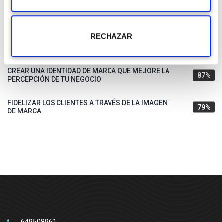
PRESENTAR IDEAS Y SOLUCIONES ADAPTADAS A
95%
TUS CLIENTES
RECHAZAR
POTENCIAR EL ÉXITO DE TU PRODUCTO,
88%
COMBINANDO BELLEZA Y FUNCIONALIDAD
CREAR UNA IDENTIDAD DE MARCA QUE MEJORE LA
87%
PERCEPCIÓN DE TU NEGOCIO
FIDELIZAR LOS CLIENTES A TRAVÉS DE LA IMAGEN
79%
DE MARCA
649508961