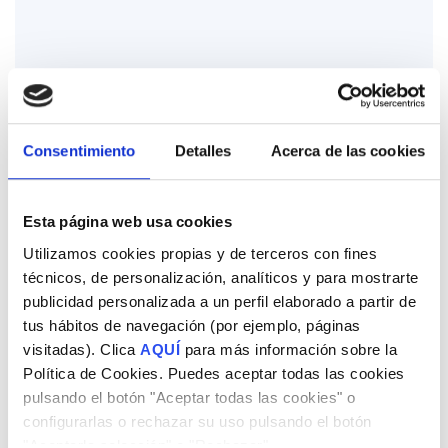
Dirección de arte
Consentimiento
Detalles
Acerca de las cookies
Ilustración y videos, motion graphics, animación
interactiva y diseño editorial.
Esta página web usa cookies
Utilizamos cookies propias y de terceros con fines
técnicos, de personalización, analíticos y para mostrarte
publicidad personalizada a un perfil elaborado a partir de
tus hábitos de navegación (por ejemplo, páginas
visitadas). Clica
AQUÍ
para más información sobre la
Política de Cookies. Puedes aceptar todas las cookies
pulsando el botón "Aceptar todas las cookies" o
configurarlas o rechazar su uso pulsando el botón
"Aceptarla selección" o "Rechazar".