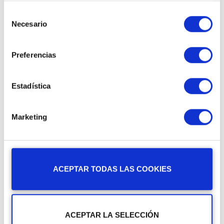
Material gráfico
Selección
Necesario
de
Diseño de flyers, banners, tarjetas, invitaciones,
consentimiento
e-mailings... Papelería corporativa, señalística,
Preferencias
iconos,... Packaging y merchandising.
Estadística
Marketing
¿POR QUÉ?
ACEPTAR TODAS LAS COOKIES
¿En qué puede ayudar el diseño
gráfico a tu empresa?
ACEPTAR LA SELECCIÓN