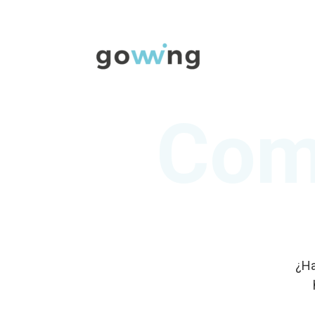
Come
¿Ha