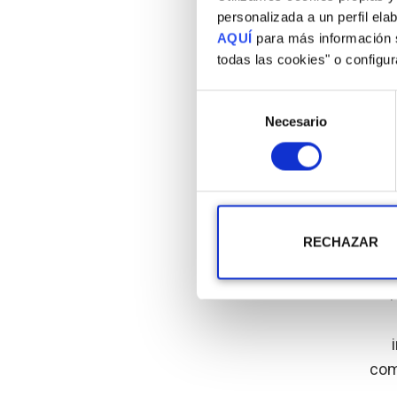
personalizada a un perfil ela
AQUÍ
para más información s
todas las cookies" o configu
Selección
Come
Necesario
de
consentimiento
Tran
RECHAZAR
T
com