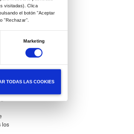
s visitadas). Clica
pulsando el botón "Aceptar
 o "Rechazar".
ación
Marketing
gocio
AR TODAS LAS COOKIES
ra
e
 los